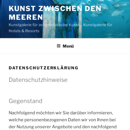
Zum
KUNST ZWISCHEN DEN
Inhalt
MEEREN
springen
Kunstgalerie für zeitgenössische Kunst – Kunstgalerie für
Hotels & Resorts
Menü
DATENSCHUTZERKLÄRUNG
Datenschutzhinweise
Gegenstand
Nachfolgend möchten wir Sie darüber informieren,
welche personenbezogenen Daten wir von Ihnen bei
der Nutzung unserer Angebote und den nachfolgend