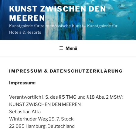
Zum
KUNST ZWISCHEN DEN
Inhalt
MEEREN
springen
Kunstgalerie für zeitgenössische Kunst – Kunstgalerie für
Hotels & Resorts
Menü
IMPRESSUM & DATENSCHUTZERKLÄRUNG
Impressum:
Verantwortlich i. S. des § 5 TMG und § 18 Abs. 2 MStV:
KUNST ZWISCHEN DEN MEEREN
Sebastian Atta
Winterhuder Weg 29, 7. Stock
22 085 Hamburg, Deutschland